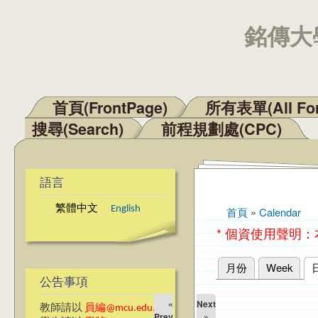
銘傳大學
首頁(FrontPage)
所有表單(All Fo
主選單
搜尋(Search)
前程規劃處(CPC)
語言
繁體中文
English
首頁
»
Calendar
您在這裡
* 個資使用聲明
月份
Week
主要索引標籤
公告事項
«
Next
教師請以
員編@mcu.edu.tw
Prev
»