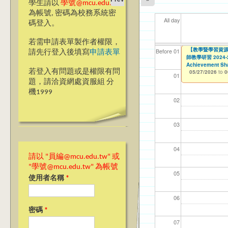
學生請以
學號@mcu.edu.tw
為帳號, 密碼為校務系統密
All day
碼登入。
若需申請表單製作者權限，
▼▼【台北諮商】
【教學暨學習資源
【資網處】efor
【財務處】工讀
【財務處】漏打
11
11
11
【學
教務
商品
Before 01
請先行登入後填寫
申請表單
師教學研習 2024-25 
整合系統～表單製
錄
05/26/2026
11/12/2021
04/1
02/0
03/0
07/1
11/0
11/0
to
to
0
07/31/2027
Achievement Sha
03/27/2013
11/15/2021
to
to
若登入有問題或是權限有問
05/27/2026
12/31/2027
07/31/2027
to
0
01
題，請洽資網處資服組 分
機1999
02
03
04
請以 "員編@mcu.edu.tw" 或
"學號@mcu.edu.tw" 為帳號
05
使用者名稱
*
06
密碼
*
07