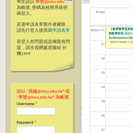
學生請以
學號@mcu.edu.tw
為帳號, 密碼為校務系統密
All day
碼登入。
若需申請表單製作者權限，
【教學暨學習資源
【教學暨學習資源
【資網處】efor
【財務處】工讀
【財務處】漏打
11
11
11
【學
教務
商品
Before 01
請先行登入後填寫
申請表單
師教學研習 2024-25 
師教學研習 2024-25 
整合系統～表單製
錄
11/12/2021
04/1
02/0
03/0
07/1
11/0
11/0
to
07/31/2027
Achievement Sha
Achievement Sha
03/27/2013
11/15/2021
to
to
若登入有問題或是權限有問
05/27/2026
05/27/2026
12/31/2027
07/31/2027
to
to
0
0
01
題，請洽資網處資服組 分
機1999
02
03
04
請以 "員編@mcu.edu.tw" 或
"學號@mcu.edu.tw" 為帳號
05
Username
*
06
Password
*
07