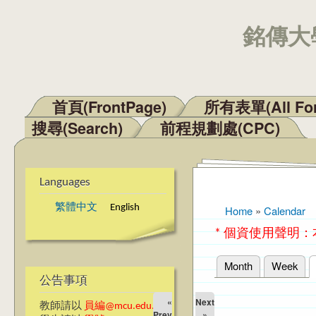
銘傳大學
首頁(FrontPage)
所有表單(All Fo
Main menu
搜尋(Search)
前程規劃處(CPC)
Languages
繁體中文
English
Home
»
Calendar
You are here
* 個資使用聲明
Month
Week
Primary tabs
公告事項
«
Next
教師請以
員編@mcu.edu.tw
Prev
»