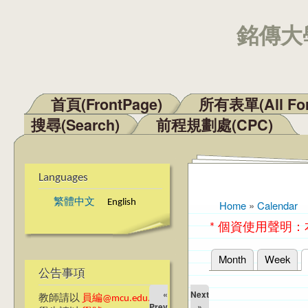
銘傳大學
首頁(FrontPage)
所有表單(All Fo
Main menu
搜尋(Search)
前程規劃處(CPC)
Languages
繁體中文
English
Home
»
Calendar
You are here
* 個資使用聲明
Month
Week
Primary tabs
公告事項
«
Next
教師請以
員編@mcu.edu.tw
Prev
»