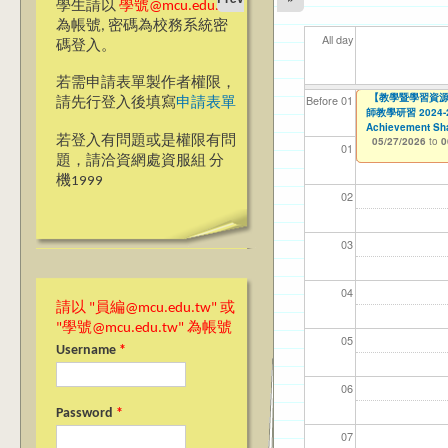
學生請以
學號@mcu.edu.tw
為帳號, 密碼為校務系統密
All day
碼登入。
若需申請表單製作者權限，
【前程規劃處】1
▼▼【台北諮商】
【教學暨學習資源
【教學暨學習資源
【資網處】efor
【財務處】工讀
【財務處】漏打
114學年度前程
11
11
【學
教務
商品
11
Before 01
請先行登入後填寫
申請表單
社會的共融」
師教學研習 2024-25 
師教學研習 2024-25 
整合系統～表單製
錄
表(服務學習教師研
05/26/2026
11/12/2021
02/0
03/0
07/1
11/0
11/0
02/0
to
to
0
07/31/2027
Achievement Sha
Achievement Sha
04/14/2026
03/27/2013
11/15/2021
04/17/2022
to
to
to
to
0
若登入有問題或是權限有問
05/27/2026
05/27/2026
12/31/2027
07/31/2027
07/31/2026
to
to
0
0
01
題，請洽資網處資服組 分
機1999
02
03
04
請以 "員編@mcu.edu.tw" 或
"學號@mcu.edu.tw" 為帳號
05
Username
*
06
Password
*
07