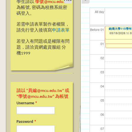
學生請以
學號@mcu.edu.tw
為帳號, 密碼為校務系統密
All day
碼登入。
若需申請表單製作者權限，
【前程規劃處】諮
【教學暨學習資源
銘傳大學115學
【資網處】efor
【財務處】工讀
【財務處】漏打
114學年度前程
11
11
【學
教務
商品
11
【財
Before 01
請先行登入後填寫
申請表單
Teams線上同步教師教學
整合系統～表單製
錄
表(服務學習教師研
05/05/2026
05/16/2026
11/12/2021
02/0
03/0
07/1
11/0
11/0
02/0
08/0
to
to
to
0
0
07/31/2027
05/06/2026
03/27/2013
11/15/2021
04/17/2022
to
to
to
to
0
若登入有問題或是權限有問
12/31/2027
07/31/2027
07/31/2026
01
題，請洽資網處資服組 分
機1999
02
03
04
請以 "員編@mcu.edu.tw" 或
"學號@mcu.edu.tw" 為帳號
05
Username
*
06
Password
*
07