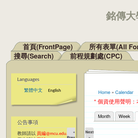
銘傳大學
首頁(FrontPage)
所有表單(All Fo
Main menu
搜尋(Search)
前程規劃處(CPC)
Languages
繁體中文
English
Home
»
Calendar
You are here
* 個資使用聲明
Month
Week
Primary tabs
公告事項
«
Next
教師請以
員編@mcu.edu.tw
Prev
»