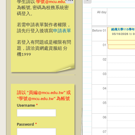
學生請以
學號@mcu.edu.tw
為帳號, 密碼為校務系統密
All day
碼登入。
若需申請表單製作者權限，
【前程規劃處】諮
【教學暨學習資源
銘傳大學115學
【資網處】efor
【財務處】工讀
【財務處】漏打
114學年度前程
11
11
【學
教務
商品
11
【財
Before 01
請先行登入後填寫
申請表單
Teams線上同步教師教學
整合系統～表單製
錄
表(服務學習教師研
05/05/2026
05/16/2026
11/12/2021
02/0
03/0
07/1
11/0
11/0
02/0
08/0
to
to
to
0
0
07/31/2027
05/06/2026
03/27/2013
11/15/2021
04/17/2022
to
to
to
to
0
若登入有問題或是權限有問
12/31/2027
07/31/2027
07/31/2026
01
題，請洽資網處資服組 分
機1999
02
03
04
請以 "員編@mcu.edu.tw" 或
"學號@mcu.edu.tw" 為帳號
05
Username
*
06
Password
*
07