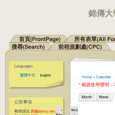
銘傳大學
首頁(FrontPage)
所有表單(All Fo
Main menu
搜尋(Search)
前程規劃處(CPC)
Languages
繁體中文
English
Home
»
Calendar
You are here
* 個資使用聲明
Month
Week
Primary tabs
公告事項
«
Next
教師請以
員編@mcu.edu.tw
Prev
»