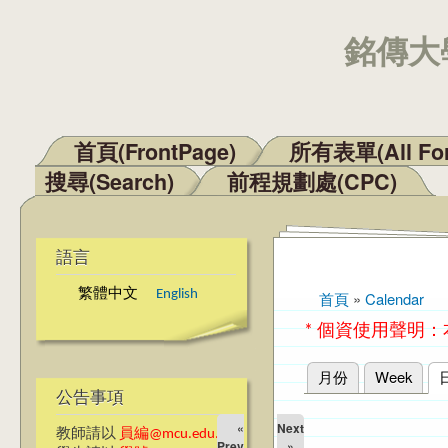
銘傳大學
首頁(FrontPage)
所有表單(All Fo
主選單
搜尋(Search)
前程規劃處(CPC)
語言
繁體中文
English
首頁
»
Calendar
您在這裡
* 個資使用聲明
月份
Week
主要索引標籤
公告事項
«
Next
教師請以
員編@mcu.edu.tw
Prev
»