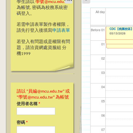
學生請以
學號@mcu.edu.tw
為帳號, 密碼為校務系統密
All day
碼登入。
若需申請表單製作者權限，
【前程規劃處】諮
【教學暨學習資源
CDC【台北校區
CDC【桃園校區
【資網處】efor
【財務處】工讀
【財務處】漏打
114學年度前程
11
11
【學
商品
教務
11
【財
Before 01
請先行登入後填寫
申請表單
Teams線上同步教師教學
整合系統～表單製
錄
表(服務學習教師研
05/13/2026
05/13/2026
05/05/2026
11/12/2021
02/0
03/0
07/1
11/0
11/0
02/0
08/0
to
to
0
07/31/2027
05/06/2026
03/27/2013
11/15/2021
04/17/2022
to
to
to
to
0
若登入有問題或是權限有問
12/31/2027
07/31/2027
07/31/2026
01
題，請洽資網處資服組 分
機1999
02
03
04
請以 "員編@mcu.edu.tw" 或
"學號@mcu.edu.tw" 為帳號
05
使用者名稱
*
06
密碼
*
07