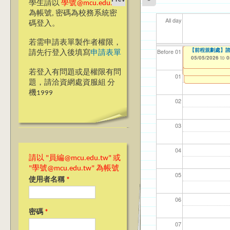
學生請以
學號@mcu.edu.tw
為帳號, 密碼為校務系統密
All day
碼登入。
若需申請表單製作者權限，
【教學暨學習資源中
114學年度畢業
【電機資訊學院】
CDC【桃園校區
CDC【台北校區
【前程規劃處】諮
【資網處】efor
【財務處】工讀
【財務處】漏打
114學年度前程
11
11
【學
教務
商品
11
【財
Before 01
請先行登入後填寫
申請表單
Online Teaching 
整合系統～表單製
錄
表(服務學習教師研
05/05/2026
05/05/2026
04/21/2026
05/01/2026
05/05/2026
11/12/2021
02/0
03/0
07/1
11/0
11/0
02/0
08/0
to
to
to
to
0
0
0
04/16/2026
07/31/2027
to
0
03/27/2013
11/15/2021
04/17/2022
to
to
to
若登入有問題或是權限有問
12/31/2027
07/31/2027
07/31/2026
01
題，請洽資網處資服組 分
機1999
02
03
04
請以 "員編@mcu.edu.tw" 或
"學號@mcu.edu.tw" 為帳號
05
使用者名稱
*
06
密碼
*
07