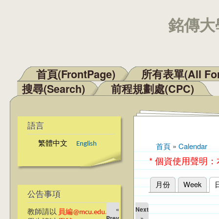
銘傳大學
首頁(FrontPage)
所有表單(All Fo
主選單
搜尋(Search)
前程規劃處(CPC)
語言
繁體中文
English
首頁
»
Calendar
您在這裡
* 個資使用聲明
月份
Week
主要索引標籤
公告事項
«
Next
教師請以
員編@mcu.edu.tw
Prev
»