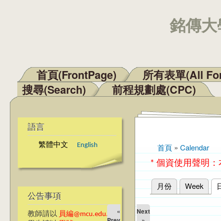
銘傳大學
首頁(FrontPage)
所有表單(All Fo
主選單
搜尋(Search)
前程規劃處(CPC)
語言
繁體中文
English
首頁
»
Calendar
您在這裡
* 個資使用聲明
月份
Week
主要索引標籤
公告事項
«
Next
教師請以
員編@mcu.edu.tw
Prev
»