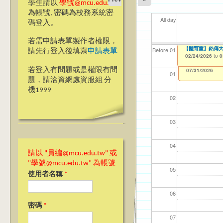
學生請以
學號@mcu.edu.tw
為帳號, 密碼為校務系統密
All day
碼登入。
若需申請表單製作者權限，
＊＊69週年校慶網
CDC【Taoyuan C
CDC【Taipei Cam
【體育室】銘傳大
【資網處】efor
【財務處】工讀
【財務處】漏打
114學年度前程
11
11
【學
教務
商品
11
Before 01
請先行登入後填寫
申請表單
整合系統～表單製
錄
表(服務學習教師研
12/01/2025
02/24/2026
02/24/2026
02/24/2026
11/12/2021
02/0
03/0
07/1
11/0
11/0
02/0
to
to
to
to
to
0
0
0
0
07/31/2027
03/27/2013
11/15/2021
04/17/2022
to
to
to
若登入有問題或是權限有問
12/31/2027
07/31/2027
07/31/2026
01
題，請洽資網處資服組 分
機1999
02
03
04
請以 "員編@mcu.edu.tw" 或
"學號@mcu.edu.tw" 為帳號
05
使用者名稱
*
06
密碼
*
07