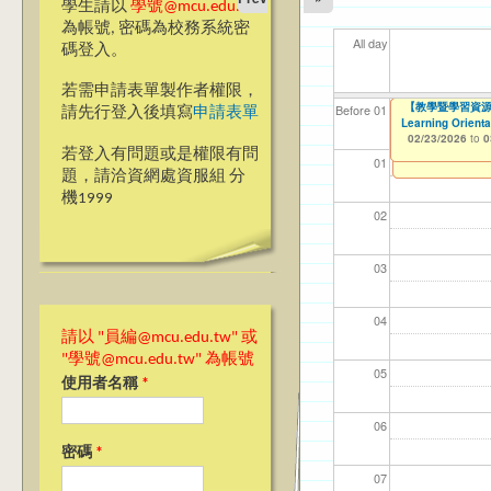
學生請以
學號@mcu.edu.tw
為帳號, 密碼為校務系統密
All day
碼登入。
若需申請表單製作者權限，
【教學暨學習資源中
【教學暨學習資源中
【桃園校區】114
【教學暨學習資源
【資網處】efor
【財務處】工讀
【財務處】漏打
114學年度前程
11
11
【學
教務
商品
11
Before 01
請先行登入後填寫
申請表單
Orientation Spe
Learning Orient
整合系統～表單製
錄
表(服務學習教師研
01/14/2026
02/23/2026
11/12/2021
02/0
03/0
07/1
11/0
11/0
02/0
to
to
to
0
0
02/23/2026
02/23/2026
07/31/2027
to
to
0
0
03/27/2013
11/15/2021
04/17/2022
to
to
to
若登入有問題或是權限有問
12/31/2027
07/31/2027
07/31/2026
01
題，請洽資網處資服組 分
機1999
02
03
04
請以 "員編@mcu.edu.tw" 或
"學號@mcu.edu.tw" 為帳號
05
使用者名稱
*
06
密碼
*
07