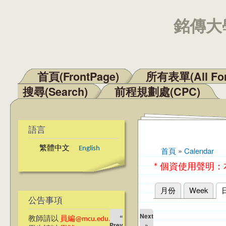
銘傳大學
首頁(FrontPage)
所有表單(All Fo
主選單
搜尋(Search)
前程規劃處(CPC)
語言
繁體中文
English
首頁
»
Calendar
您在這裡
* 個資使用聲明
月份
Week
主要索引標籤
公告事項
«
Next
教師請以
員編@mcu.edu.tw
Prev
»