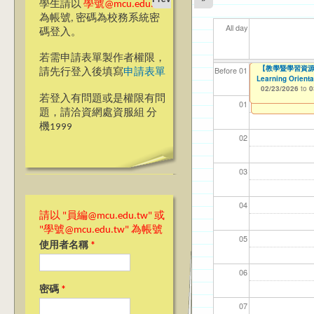
學生請以
學號@mcu.edu.tw
為帳號, 密碼為校務系統密
All day
碼登入。
若需申請表單製作者權限，
【教學暨學習資源中
【教學暨學習資源中
【桃園校區】114
【教學暨學習資源
【資網處】efor
【財務處】工讀
【財務處】漏打
114學年度前程
11
11
【學
教務
商品
11
Before 01
請先行登入後填寫
申請表單
Orientation Spe
Learning Orient
整合系統～表單製
錄
表(服務學習教師研
01/14/2026
02/23/2026
11/12/2021
02/0
03/0
07/1
11/0
11/0
02/0
to
to
to
0
0
02/23/2026
02/23/2026
07/31/2027
to
to
0
0
03/27/2013
11/15/2021
04/17/2022
to
to
to
若登入有問題或是權限有問
12/31/2027
07/31/2027
07/31/2026
01
題，請洽資網處資服組 分
機1999
02
03
04
請以 "員編@mcu.edu.tw" 或
"學號@mcu.edu.tw" 為帳號
05
使用者名稱
*
06
密碼
*
07