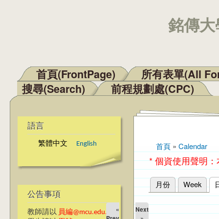
銘傳大學
首頁(FrontPage)
所有表單(All Fo
主選單
搜尋(Search)
前程規劃處(CPC)
語言
繁體中文
English
首頁
»
Calendar
您在這裡
* 個資使用聲明
月份
Week
主要索引標籤
公告事項
«
Next
教師請以
員編@mcu.edu.tw
Prev
»