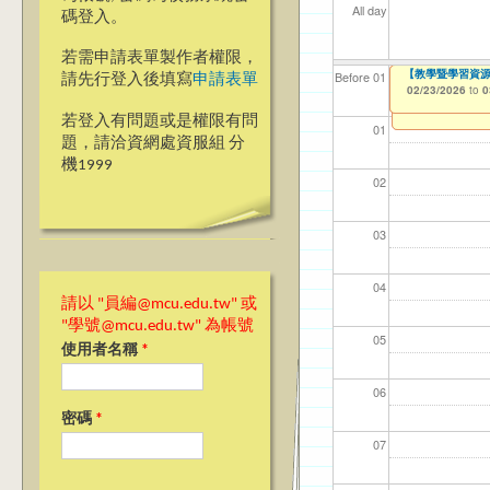
All day
碼登入。
若需申請表單製作者權限，
【教學暨學習資源中
【教學暨學習資源中心
【桃園校區】114
【教學暨學習資源中心
【資網處】efo
【財務處】工讀
【財務處】漏打
114學年度前程
Before 01
請先行登入後填寫
申請表單
者申請
習)
01/14/2026
02/23/2026
02/23/2026
02/23/2026
11/12/2021
11/15/2021
to
to
to
to
to
to
0
0
0
0
03/27/2013
04/17/2022
to
to
若登入有問題或是權限有問
01
題，請洽資網處資服組 分
機1999
02
03
04
請以 "員編@mcu.edu.tw" 或
"學號@mcu.edu.tw" 為帳號
05
使用者名稱
*
06
密碼
*
07