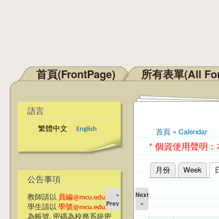
首頁(FrontPage)
所有表單(All Fo
主選單
語言
繁體中文
English
首頁
»
Calendar
您在這裡
* 個資使用聲明
月份
Week
主要索引標籤
公告事項
«
Next
教師請以
員編@mcu.edu.tw
Prev
»
學生請以
學號@mcu.edu.tw
為帳號, 密碼為校務系統密