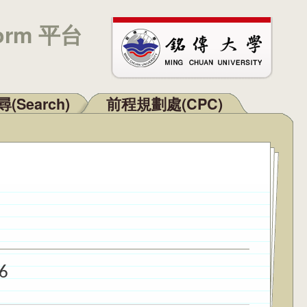
orm 平台
(Search)
前程規劃處(CPC)
6