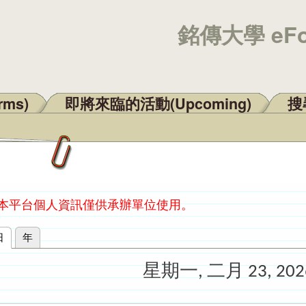
銘傳大學 eF
rms)
即將來臨的活動(Upcoming)
搜尋
：本平台個人資訊僅供承辦單位使用。
日
(作用中頁籤)
年
星期一, 二月 23, 202