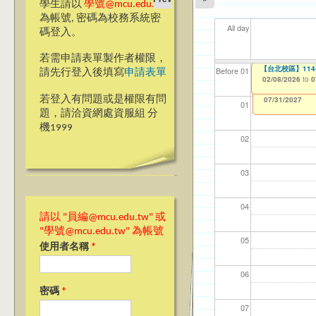
學生請以
學號@mcu.edu.tw
為帳號, 密碼為校務系統密
All day
碼登入。
若需申請表單製作者權限，
【台北校區 】1
【台北校區】11
【資網處】efor
【財務處】工讀
【財務處】漏打
11
11
11
【學
教務
商品
Before 01
請先行登入後填寫
申請表單
整合系統～表單製
錄
02/08/2026
02/08/2026
11/12/2021
04/1
02/0
03/0
07/1
11/0
11/0
to
to
to
0
0
07/31/2027
03/27/2013
11/15/2021
to
to
若登入有問題或是權限有問
12/31/2027
07/31/2027
01
題，請洽資網處資服組 分
機1999
02
03
04
請以 "員編@mcu.edu.tw" 或
"學號@mcu.edu.tw" 為帳號
05
使用者名稱
*
06
密碼
*
07