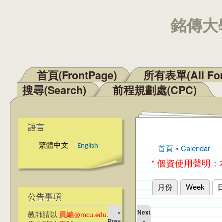
銘傳大學
首頁(FrontPage)
所有表單(All Fo
主選單
搜尋(Search)
前程規劃處(CPC)
語言
繁體中文
English
首頁
»
Calendar
您在這裡
* 個資使用聲明
月份
Week
主要索引標籤
公告事項
«
Next
教師請以
員編@mcu.edu.tw
Prev
»