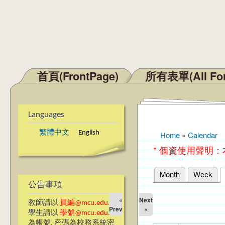
首頁(FrontPage)
所有表單(All Fo
Main menu
Languages
繁體中文
English
Home
»
Calendar
You are here
* 個資使用聲明
Month
Week
Primary tabs
公告事項
«
Next
教師請以
員編@mcu.edu.tw
Prev
»
學生請以
學號@mcu.edu.tw
為帳號, 密碼為校務系統密