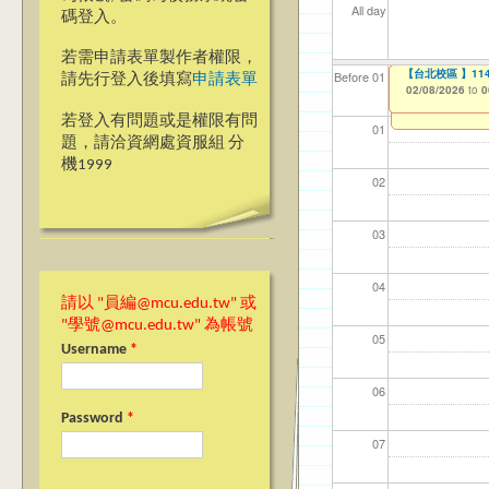
All day
碼登入。
若需申請表單製作者權限，
【教學暨學習資源
【台北校區】11
【台北校區 】1
【資網處】efo
【財務處】工讀
【財務處】漏打
Before 01
請先行登入後填寫
申請表單
者申請
12/29/2025
02/08/2026
02/08/2026
11/12/2021
11/15/2021
to
to
to
to
to
0
0
0
03/27/2013
to
若登入有問題或是權限有問
01
題，請洽資網處資服組 分
機1999
02
03
04
請以 "員編@mcu.edu.tw" 或
"學號@mcu.edu.tw" 為帳號
05
Username
*
06
Password
*
07