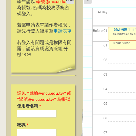
學生請以
學號@mcu.edu.tw
為帳號, 密碼為校務系統密
All day
碼登入。
若需申請表單製作者權限，
【教學暨學習資源
【台北校區】11
【台北校區 】1
【資網處】efor
【財務處】工讀
【財務處】漏打
11
11
11
【學
教務
商品
Before 01
請先行登入後填寫
申請表單
整合系統～表單製
錄
02/03/2026
02/08/2026
02/08/2026
11/12/2021
04/1
02/0
03/0
07/1
11/0
11/0
to
to
to
to
0
0
0
07/31/2027
03/27/2013
11/15/2021
to
to
若登入有問題或是權限有問
12/31/2027
07/31/2027
01
題，請洽資網處資服組 分
機1999
02
03
04
請以 "員編@mcu.edu.tw" 或
"學號@mcu.edu.tw" 為帳號
05
使用者名稱
*
06
密碼
*
07