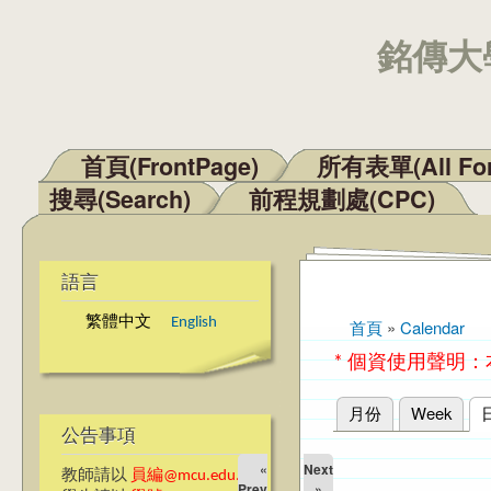
銘傳大學
首頁(FrontPage)
所有表單(All Fo
主選單
搜尋(Search)
前程規劃處(CPC)
語言
繁體中文
English
首頁
»
Calendar
您在這裡
* 個資使用聲明
月份
Week
主要索引標籤
公告事項
«
Next
教師請以
員編@mcu.edu.tw
Prev
»