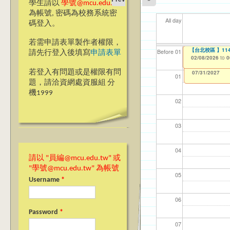
學生請以
學號@mcu.edu.tw
為帳號, 密碼為校務系統密
All day
碼登入。
若需申請表單製作者權限，
【教學暨學習資源
【台北校區】11
【台北校區 】1
【資網處】efor
【財務處】工讀
【財務處】漏打
11
11
11
【學
教務
商品
Before 01
請先行登入後填寫
申請表單
整合系統～表單製
錄
02/03/2026
02/08/2026
02/08/2026
11/12/2021
04/1
02/0
03/0
07/1
11/0
11/0
to
to
to
to
0
0
0
07/31/2027
03/27/2013
11/15/2021
to
to
若登入有問題或是權限有問
12/31/2027
07/31/2027
01
題，請洽資網處資服組 分
機1999
02
03
04
請以 "員編@mcu.edu.tw" 或
"學號@mcu.edu.tw" 為帳號
05
Username
*
06
Password
*
07