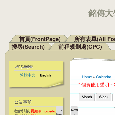
銘傳大學
首頁(FrontPage)
所有表單(All Fo
Main menu
搜尋(Search)
前程規劃處(CPC)
Languages
繁體中文
English
Home
»
Calendar
You are here
* 個資使用聲明
Month
Week
Primary tabs
公告事項
«
Next
教師請以
員編@mcu.edu.tw
Prev
»