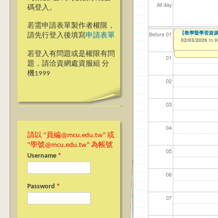
All day
碼登入。
若需申請表單製作者權限，
【教學暨學習資源
【教學暨學習資源
【資網處】efo
【財務處】工讀
【財務處】漏打
Before 01
請先行登入後填寫
申請表單
者申請
02/03/2026
02/03/2026
11/12/2021
11/15/2021
to
to
to
to
0
0
03/27/2013
to
若登入有問題或是權限有問
01
題，請洽資網處資服組 分
機1999
02
03
04
請以 "員編@mcu.edu.tw" 或
"學號@mcu.edu.tw" 為帳號
05
Username
*
06
Password
*
07