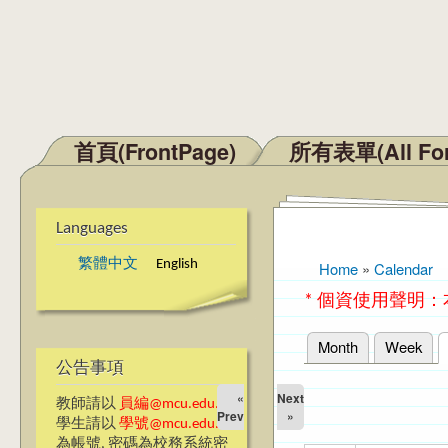
首頁(FrontPage)
所有表單(All Fo
Main menu
Languages
繁體中文
English
Home
»
Calendar
You are here
* 個資使用聲明
Month
Week
Primary tabs
公告事項
«
Next
教師請以
員編@mcu.edu.tw
Prev
»
學生請以
學號@mcu.edu.tw
為帳號, 密碼為校務系統密