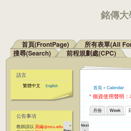
銘傳大學
首頁(FrontPage)
所有表單(All Fo
主選單
搜尋(Search)
前程規劃處(CPC)
語言
繁體中文
English
首頁
»
Calendar
您在這裡
* 個資使用聲明
月份
Week
主要索引標籤
公告事項
«
Next
教師請以
員編@mcu.edu.tw
Prev
»