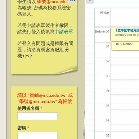
學生請以
學號@mcu.edu.tw
為帳號, 密碼為校務系統密
All day
碼登入。
若需申請表單製作者權限，
【教學暨學習資源
【教學暨學習資源
【資網處】efor
【財務處】工讀
【財務處】漏打
11
11
11
【學
教務
商品
Before 01
請先行登入後填寫
申請表單
整合系統～表單製
錄
02/03/2026
02/03/2026
11/12/2021
04/1
02/0
03/0
07/1
11/0
11/0
to
to
to
0
0
07/31/2027
03/27/2013
11/15/2021
to
to
若登入有問題或是權限有問
12/31/2027
07/31/2027
01
題，請洽資網處資服組 分
機1999
02
03
04
請以 "員編@mcu.edu.tw" 或
"學號@mcu.edu.tw" 為帳號
05
使用者名稱
*
06
密碼
*
07