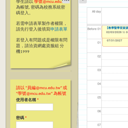
學生請以
學號@mcu.edu.tw
為帳號, 密碼為校務系統密
All day
碼登入。
若需申請表單製作者權限，
【教學暨學習資源
【教學暨學習資源
【資網處】efor
【財務處】工讀
【財務處】漏打
11
11
11
【學
教務
商品
Before 01
請先行登入後填寫
申請表單
整合系統～表單製
錄
02/03/2026
02/03/2026
11/12/2021
04/1
02/0
03/0
07/1
11/0
11/0
to
to
to
0
0
07/31/2027
03/27/2013
11/15/2021
to
to
若登入有問題或是權限有問
12/31/2027
07/31/2027
01
題，請洽資網處資服組 分
機1999
02
03
04
請以 "員編@mcu.edu.tw" 或
"學號@mcu.edu.tw" 為帳號
05
使用者名稱
*
06
密碼
*
07