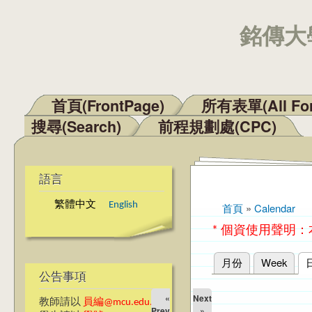
銘傳大學
首頁(FrontPage)
所有表單(All Fo
主選單
搜尋(Search)
前程規劃處(CPC)
語言
繁體中文
English
首頁
»
Calendar
您在這裡
* 個資使用聲明
月份
Week
主要索引標籤
公告事項
«
Next
教師請以
員編@mcu.edu.tw
Prev
»