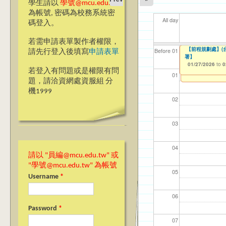
學生請以
學號@mcu.edu.tw
為帳號, 密碼為校務系統密
All day
碼登入。
若需申請表單製作者權限，
114-2延修生就
【前程規劃處】(台
【資網處】efor
【財務處】工讀
【財務處】漏打
11
11
11
【學
教務
商品
Before 01
請先行登入後填寫
申請表單
署】
整合系統～表單製
錄
01/27/2026
11/12/2021
04/1
02/0
03/0
07/1
11/0
11/0
to
to
0
07/31/2027
01/27/2026
03/27/2013
11/15/2021
to
to
to
0
若登入有問題或是權限有問
12/31/2027
07/31/2027
01
題，請洽資網處資服組 分
機1999
02
03
04
請以 "員編@mcu.edu.tw" 或
"學號@mcu.edu.tw" 為帳號
05
Username
*
06
Password
*
07