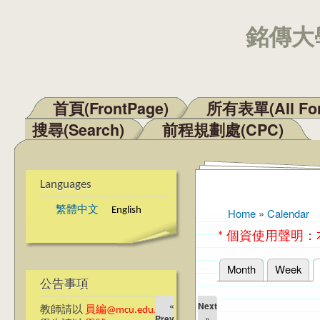
銘傳大學
首頁(FrontPage)
所有表單(All Fo
Main menu
搜尋(Search)
前程規劃處(CPC)
Languages
繁體中文
English
Home
»
Calendar
You are here
* 個資使用聲明
Month
Week
Primary tabs
公告事項
«
Next
教師請以
員編@mcu.edu.tw
Prev
»