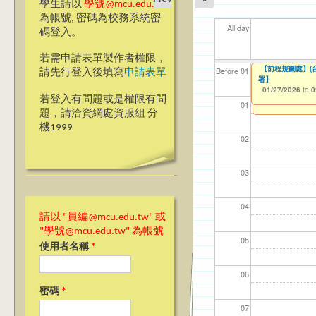
學生請以
學號@mcu.edu.tw
為帳號, 密碼為校務系統密
All day
碼登入。
若需申請表單製作者權限，
114-2延修生就
【前程規劃處】(台
【資網處】efor
【財務處】工讀
【財務處】漏打
11
11
11
【學
教務
商品
Before 01
請先行登入後填寫
申請表單
署】
整合系統～表單製
錄
01/27/2026
11/12/2021
04/1
02/0
03/0
07/1
11/0
11/0
to
to
0
07/31/2027
01/27/2026
03/27/2013
11/15/2021
to
to
to
0
若登入有問題或是權限有問
12/31/2027
07/31/2027
01
題，請洽資網處資服組 分
機1999
02
03
04
請以 "員編@mcu.edu.tw" 或
"學號@mcu.edu.tw" 為帳號
05
使用者名稱
*
06
密碼
*
07