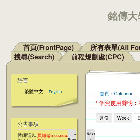
銘傳大學
首頁(FrontPage)
所有表單(All Fo
主選單
搜尋(Search)
前程規劃處(CPC)
語言
繁體中文
English
首頁
»
Calendar
您在這裡
* 個資使用聲明
月份
Week
主要索引標籤
公告事項
«
Next
教師請以
員編@mcu.edu.tw
Prev
»