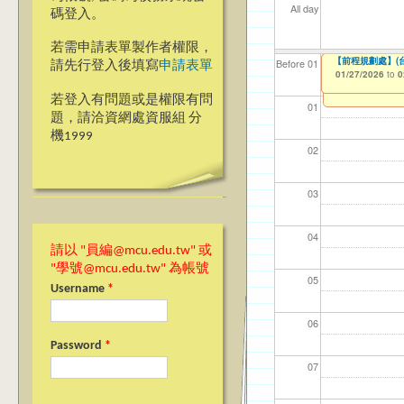
All day
碼登入。
若需申請表單製作者權限，
114-2延修生就
【前程規劃處】(台
【資網處】efo
【財務處】工讀
【財務處】漏打
Before 01
請先行登入後填寫
申請表單
者申請
01/27/2026
01/27/2026
11/12/2021
11/15/2021
to
to
to
to
0
0
03/27/2013
to
若登入有問題或是權限有問
01
題，請洽資網處資服組 分
機1999
02
03
04
請以 "員編@mcu.edu.tw" 或
"學號@mcu.edu.tw" 為帳號
05
Username
*
06
Password
*
07