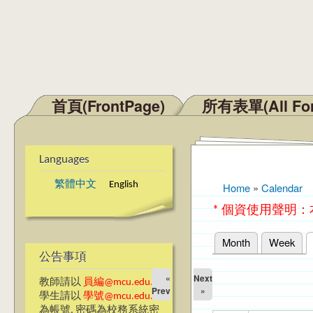
首頁(FrontPage)
所有表單(All Fo
Main menu
Languages
繁體中文
English
Home
»
Calendar
You are here
* 個資使用聲明
Month
Week
Primary tabs
公告事項
«
Next
教師請以
員編@mcu.edu.tw
Prev
»
學生請以
學號@mcu.edu.tw
為帳號, 密碼為校務系統密