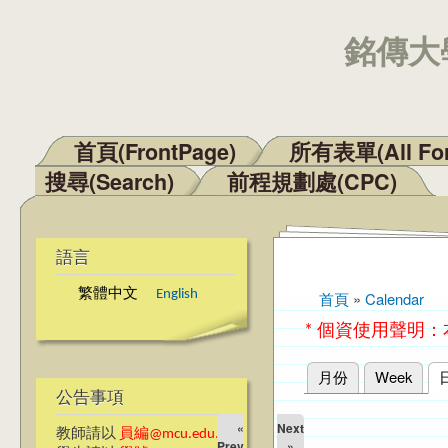
銘傳大學
首頁(FrontPage)
所有表單(All Fo
主選單
搜尋(Search)
前程規劃處(CPC)
語言
繁體中文
English
首頁
»
Calendar
您在這裡
* 個資使用聲明
月份
Week
主要索引標籤
公告事項
«
Next
教師請以
員編@mcu.edu.tw
Prev
»