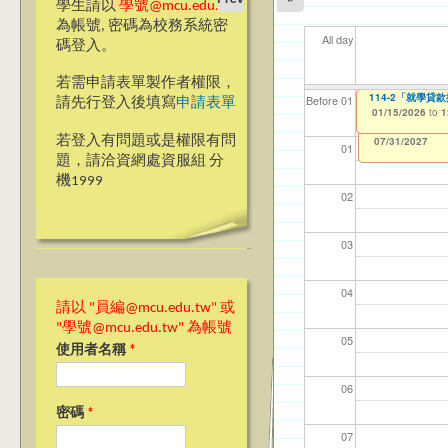
學生請以
學號@mcu.edu.tw
為帳號, 密碼為校務系統密
All day
碼登入。
若需申請表單製作者權限，
114-2「就學貸
114-2「就學
【資網處】efor
【財務處】工讀
【財務處】漏打
11
11
11
【學
教務
商品
Before 01
請先行登入後填寫
申請表單
整合系統～表單製
錄
01/15/2026
01/15/2026
11/12/2021
04/1
02/0
03/0
07/1
11/0
11/0
to
to
to
1
1
07/31/2027
03/27/2013
11/15/2021
to
to
若登入有問題或是權限有問
12/31/2027
07/31/2027
01
題，請洽資網處資服組 分
機1999
02
03
04
請以 "員編@mcu.edu.tw" 或
"學號@mcu.edu.tw" 為帳號
05
使用者名稱
*
06
密碼
*
07