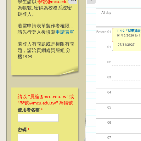
學生請以
學號@mcu.edu.tw
為帳號, 密碼為校務系統密
All day
碼登入。
若需申請表單製作者權限，
114-2「就學貸
114-2「就學
【資網處】efor
【財務處】工讀
【財務處】漏打
11
11
11
【學
教務
商品
Before 01
請先行登入後填寫
申請表單
整合系統～表單製
錄
01/15/2026
01/15/2026
11/12/2021
04/1
02/0
03/0
07/1
11/0
11/0
to
to
to
1
1
07/31/2027
03/27/2013
11/15/2021
to
to
若登入有問題或是權限有問
12/31/2027
07/31/2027
01
題，請洽資網處資服組 分
機1999
02
03
04
請以 "員編@mcu.edu.tw" 或
"學號@mcu.edu.tw" 為帳號
05
使用者名稱
*
06
密碼
*
07