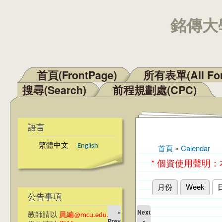
銘傳大學
首頁(FrontPage)
所有表單(All Fo
主選單
搜尋(Search)
前程規劃處(CPC)
語言
繁體中文
English
首頁
»
Calendar
您在這裡
* 個資使用聲明
月份
Week
主要索引標籤
公告事項
«
Next
教師請以
員編@mcu.edu.tw
Prev
»