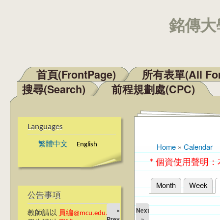
銘傳大學
首頁(FrontPage)
所有表單(All Fo
Main menu
搜尋(Search)
前程規劃處(CPC)
Languages
繁體中文
English
Home
»
Calendar
You are here
* 個資使用聲明
Month
Week
Primary tabs
公告事項
«
Next
教師請以
員編@mcu.edu.tw
Prev
»