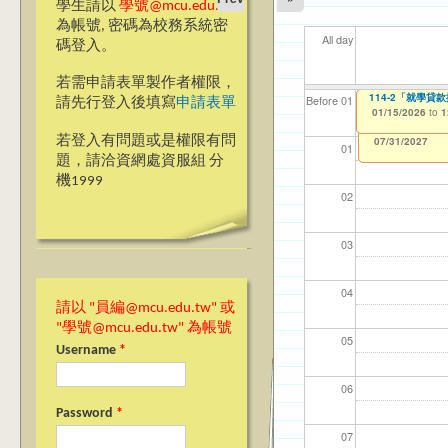
學生請以
學號@mcu.edu.tw
為帳號, 密碼為校務系統密
All day
碼登入。
若需申請表單製作者權限，
114-2「就學貸
114-2「就學
【資網處】efor
【財務處】工讀
【財務處】漏打
11
11
11
【學
教務
商品
Before 01
請先行登入後填寫
申請表單
整合系統～表單製
錄
01/15/2026
01/15/2026
11/12/2021
04/1
02/0
03/0
07/1
11/0
11/0
to
to
to
1
1
07/31/2027
03/27/2013
11/15/2021
to
to
若登入有問題或是權限有問
12/31/2027
07/31/2027
01
題，請洽資網處資服組 分
機1999
02
03
04
請以 "員編@mcu.edu.tw" 或
"學號@mcu.edu.tw" 為帳號
05
Username
*
06
Password
*
07