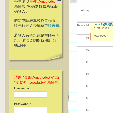
學生請以
學號@mcu.edu.tw
為帳號, 密碼為校務系統密
All day
碼登入。
若需申請表單製作者權限，
114-2「就學貸
114-2「就學
【資網處】efor
【財務處】工讀
【財務處】漏打
11
11
11
【學
教務
商品
Before 01
請先行登入後填寫
申請表單
整合系統～表單製
錄
01/15/2026
01/15/2026
11/12/2021
04/1
02/0
03/0
07/1
11/0
11/0
to
to
to
1
1
07/31/2027
03/27/2013
11/15/2021
to
to
若登入有問題或是權限有問
12/31/2027
07/31/2027
01
題，請洽資網處資服組 分
機1999
02
03
04
請以 "員編@mcu.edu.tw" 或
"學號@mcu.edu.tw" 為帳號
05
Username
*
06
Password
*
07