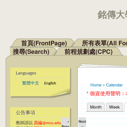
銘傳大學
首頁(FrontPage)
所有表單(All Fo
Main menu
搜尋(Search)
前程規劃處(CPC)
Languages
繁體中文
English
Home
»
Calendar
You are here
* 個資使用聲明
Month
Week
Primary tabs
公告事項
«
Next
教師請以
員編@mcu.edu.tw
Prev
»