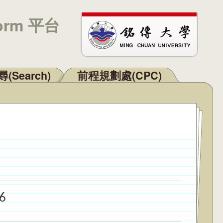
orm 平台
(Search)
前程規劃處(CPC)
6