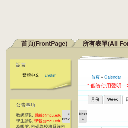
首頁(FrontPage)
所有表單(All Fo
主選單
語言
繁體中文
English
首頁
»
Calendar
您在這裡
* 個資使用聲明
月份
Week
主要索引標籤
公告事項
«
Next
教師請以
員編@mcu.edu.tw
Prev
»
學生請以
學號@mcu.edu.tw
為帳號, 密碼為校務系統密