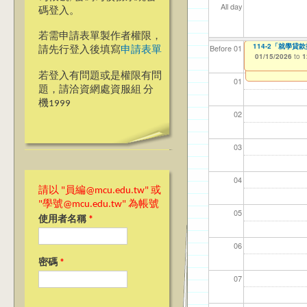
All day
碼登入。
若需申請表單製作者權限，
114-2「就學貸
114-2「就學
【資網處】efo
【財務處】工讀
【財務處】漏打
Before 01
請先行登入後填寫
申請表單
者申請
01/15/2026
01/15/2026
11/12/2021
11/15/2021
to
to
to
to
1
1
03/27/2013
to
若登入有問題或是權限有問
01
題，請洽資網處資服組 分
機1999
02
03
04
請以 "員編@mcu.edu.tw" 或
"學號@mcu.edu.tw" 為帳號
05
使用者名稱
*
06
密碼
*
07