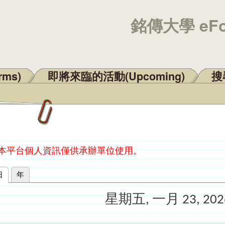
銘傳大學 eF
rms)
即將來臨的活動(Upcoming)
搜尋
：本平台個人資訊僅供承辦單位使用。
日
(作用中頁籤)
年
星期五, 一月 23, 202