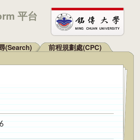
orm 平台
(Search)
前程規劃處(CPC)
6