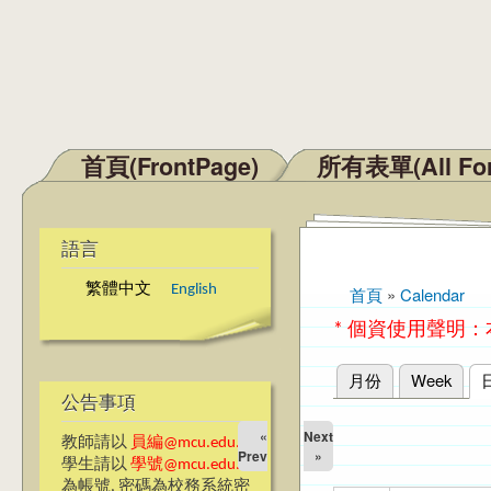
首頁(FrontPage)
所有表單(All Fo
主選單
語言
繁體中文
English
首頁
»
Calendar
您在這裡
* 個資使用聲明
月份
Week
主要索引標籤
公告事項
«
Next
教師請以
員編@mcu.edu.tw
Prev
»
學生請以
學號@mcu.edu.tw
為帳號, 密碼為校務系統密