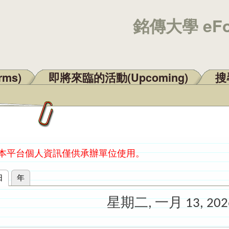
銘傳大學 eF
rms)
即將來臨的活動(Upcoming)
搜尋
：本平台個人資訊僅供承辦單位使用。
日
(作用中頁籤)
年
星期二, 一月 13, 202