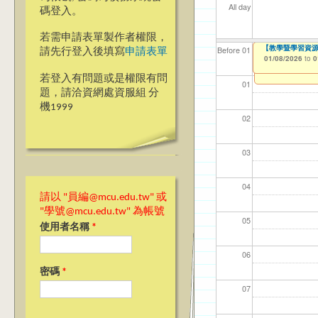
All day
碼登入。
若需申請表單製作者權限，
2026『遇見銘
【教學暨學習資源中
【資網處】efo
【財務處】工讀
【財務處】漏打
Before 01
請先行登入後填寫
申請表單
者申請
01/06/2026
01/08/2026
11/12/2021
11/15/2021
to
to
to
to
0
0
03/27/2013
to
若登入有問題或是權限有問
01
題，請洽資網處資服組 分
機1999
02
03
04
請以 "員編@mcu.edu.tw" 或
"學號@mcu.edu.tw" 為帳號
05
使用者名稱
*
06
密碼
*
07