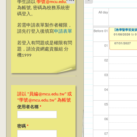
學生請以
學號@mcu.edu.tw
為帳號, 密碼為校務系統密
All day
碼登入。
若需申請表單製作者權限，
2026『遇見銘
【教學暨學習資源中
【資網處】efor
【財務處】工讀
【財務處】漏打
11
11
11
【學
教務
Before 01
請先行登入後填寫
申請表單
整合系統～表單製
錄
01/06/2026
01/08/2026
11/12/2021
04/1
02/0
03/0
07/1
11/0
to
to
to
0
0
07/31/2027
03/27/2013
11/15/2021
to
to
若登入有問題或是權限有問
12/31/2027
07/31/2027
01
題，請洽資網處資服組 分
機1999
02
03
04
請以 "員編@mcu.edu.tw" 或
"學號@mcu.edu.tw" 為帳號
05
使用者名稱
*
06
密碼
*
07