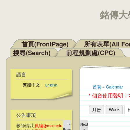
銘傳大學
首頁(FrontPage)
所有表單(All Fo
主選單
搜尋(Search)
前程規劃處(CPC)
語言
繁體中文
English
首頁
»
Calendar
您在這裡
* 個資使用聲明
月份
Week
主要索引標籤
公告事項
«
Next
教師請以
員編@mcu.edu.tw
Prev
»