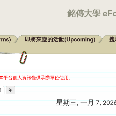
銘傳大學 eF
rms)
即將來臨的活動(Upcoming)
搜尋
：本平台個人資訊僅供承辦單位使用。
日
(作用中頁籤)
年
星期三, 一月 7, 202