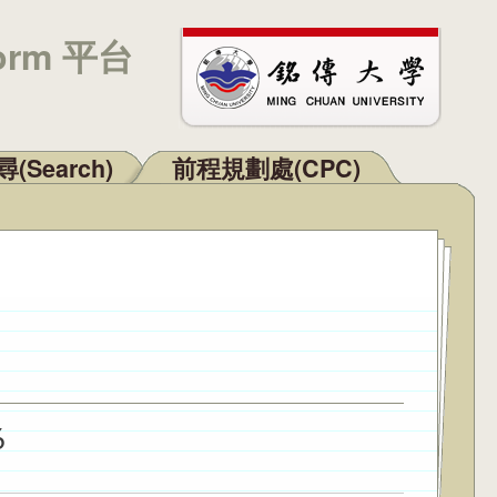
orm 平台
(Search)
前程規劃處(CPC)
6