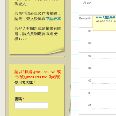
All day
碼登入。
若需申請表單製作者權限，
2026『甄愛銘
2026『遇見銘
【資網處】efo
【財務處】工讀
【財務處】漏打
Before 01
請先行登入後填寫
申請表單
者申請
01/06/2026
01/06/2026
11/12/2021
11/15/2021
to
to
to
to
0
0
03/27/2013
to
若登入有問題或是權限有問
01
題，請洽資網處資服組 分
機1999
02
03
04
請以 "員編@mcu.edu.tw" 或
"學號@mcu.edu.tw" 為帳號
05
使用者名稱
*
06
密碼
*
07