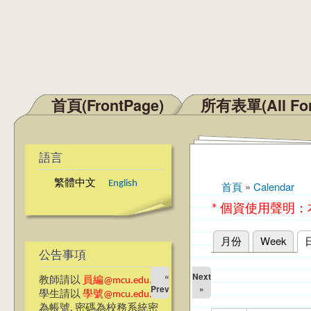
首頁(FrontPage)
所有表單(All Fo
主選單
語言
繁體中文
English
首頁
»
Calendar
您在這裡
* 個資使用聲明
月份
Week
主要索引標籤
公告事項
«
Next
教師請以
員編@mcu.edu.tw
Prev
»
學生請以
學號@mcu.edu.tw
為帳號, 密碼為校務系統密