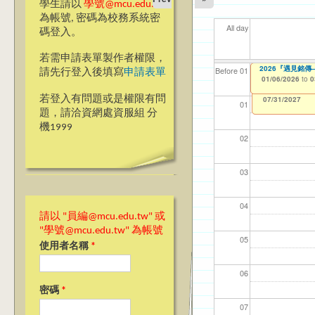
學生請以
學號@mcu.edu.tw
為帳號, 密碼為校務系統密
All day
碼登入。
若需申請表單製作者權限，
2026『甄愛銘
2026『遇見銘
【資網處】efor
【財務處】工讀
【財務處】漏打
11
11
11
【學
商品
Before 01
請先行登入後填寫
申請表單
整合系統～表單製
錄
01/06/2026
01/06/2026
11/12/2021
04/1
02/0
03/0
07/1
11/0
to
to
to
0
0
07/31/2027
03/27/2013
11/15/2021
to
to
若登入有問題或是權限有問
12/31/2027
07/31/2027
01
題，請洽資網處資服組 分
機1999
02
03
04
請以 "員編@mcu.edu.tw" 或
"學號@mcu.edu.tw" 為帳號
05
使用者名稱
*
06
密碼
*
07