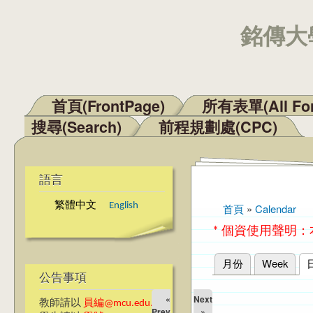
銘傳大學
首頁(FrontPage)
所有表單(All Fo
主選單
搜尋(Search)
前程規劃處(CPC)
語言
繁體中文
English
首頁
»
Calendar
您在這裡
* 個資使用聲明
月份
Week
主要索引標籤
公告事項
«
Next
教師請以
員編@mcu.edu.tw
Prev
»