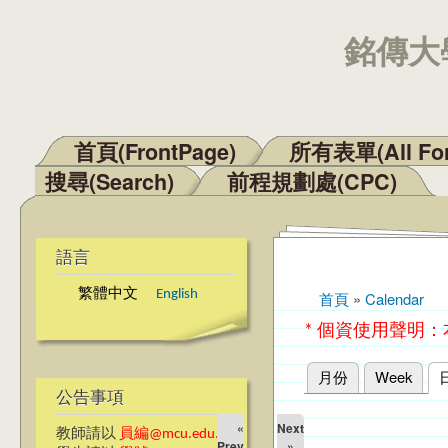
銘傳大學
首頁(FrontPage)
所有表單(All Fo
主選單
搜尋(Search)
前程規劃處(CPC)
語言
繁體中文
English
首頁
»
Calendar
您在這裡
* 個資使用聲明
月份
Week
主要索引標籤
公告事項
«
Next
教師請以
員編@mcu.edu.tw
Prev
»