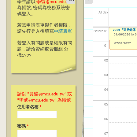
學生請以
學號@mcu.edu.tw
為帳號, 密碼為校務系統密
All day
碼登入。
若需申請表單製作者權限，
2026『甄愛銘
2026『遇見銘
【資網處】efor
【財務處】工讀
【財務處】漏打
11
11
11
【學
商品
Before 01
請先行登入後填寫
申請表單
整合系統～表單製
錄
01/06/2026
01/06/2026
11/12/2021
04/1
02/0
03/0
07/1
11/0
to
to
to
0
0
07/31/2027
03/27/2013
11/15/2021
to
to
若登入有問題或是權限有問
12/31/2027
07/31/2027
01
題，請洽資網處資服組 分
機1999
02
03
04
請以 "員編@mcu.edu.tw" 或
"學號@mcu.edu.tw" 為帳號
05
使用者名稱
*
06
密碼
*
07