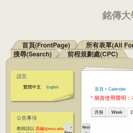
銘傳大學
首頁(FrontPage)
所有表單(All Fo
主選單
搜尋(Search)
前程規劃處(CPC)
語言
繁體中文
English
首頁
»
Calendar
您在這裡
* 個資使用聲明
月份
Week
主要索引標籤
公告事項
«
Next
教師請以
員編@mcu.edu.tw
Prev
»