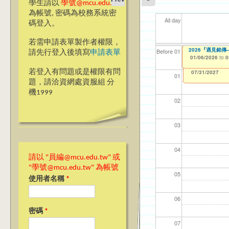
學生請以
學號@mcu.edu.tw
為帳號, 密碼為校務系統密
All day
碼登入。
若需申請表單製作者權限，
(桃園學務組)1
2026『甄愛銘
2026『遇見銘
【資網處】efor
【財務處】工讀
【財務處】漏打
11
11
11
【學
教務
Before 01
請先行登入後填寫
申請表單
整合系統～表單製
錄
12/22/2025
01/06/2026
01/06/2026
11/12/2021
04/1
02/0
03/0
07/1
11/0
to
to
to
to
0
0
0
07/31/2027
03/27/2013
11/15/2021
to
to
若登入有問題或是權限有問
12/31/2027
07/31/2027
01
題，請洽資網處資服組 分
機1999
02
03
04
請以 "員編@mcu.edu.tw" 或
"學號@mcu.edu.tw" 為帳號
05
使用者名稱
*
06
密碼
*
07