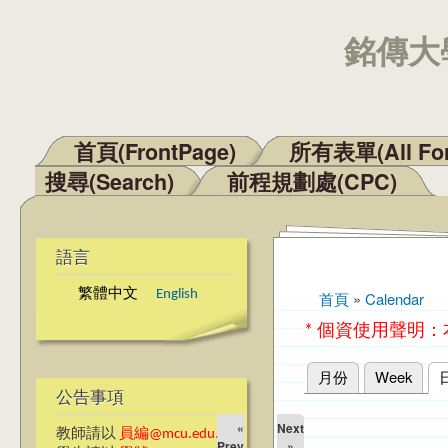
銘傳大學
首頁(FrontPage)
所有表單(All Fo
主選單
搜尋(Search)
前程規劃處(CPC)
語言
繁體中文
English
首頁
»
Calendar
您在這裡
* 個資使用聲明
月份
Week
主要索引標籤
公告事項
«
Next
教師請以
員編@mcu.edu.tw
Prev
»