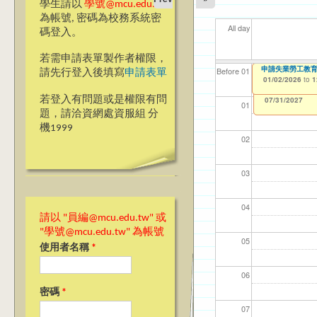
學生請以
學號@mcu.edu.tw
為帳號, 密碼為校務系統密
All day
碼登入。
若需申請表單製作者權限，
115學年第1學期
申請失業勞工教
【資網處】efor
【財務處】工讀
【財務處】漏打
11
11
11
【學
教務
Before 01
請先行登入後填寫
申請表單
整合系統～表單製
錄
01/01/2026
01/02/2026
11/12/2021
04/1
02/0
03/0
07/1
11/0
to
to
to
1
1
07/31/2027
03/27/2013
11/15/2021
to
to
若登入有問題或是權限有問
12/31/2027
07/31/2027
01
題，請洽資網處資服組 分
機1999
02
03
04
請以 "員編@mcu.edu.tw" 或
"學號@mcu.edu.tw" 為帳號
05
使用者名稱
*
06
密碼
*
07