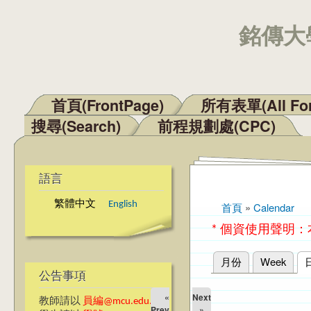
銘傳大學
首頁(FrontPage)
所有表單(All Fo
主選單
搜尋(Search)
前程規劃處(CPC)
語言
繁體中文
English
首頁
»
Calendar
您在這裡
* 個資使用聲明
月份
Week
主要索引標籤
公告事項
«
Next
教師請以
員編@mcu.edu.tw
Prev
»