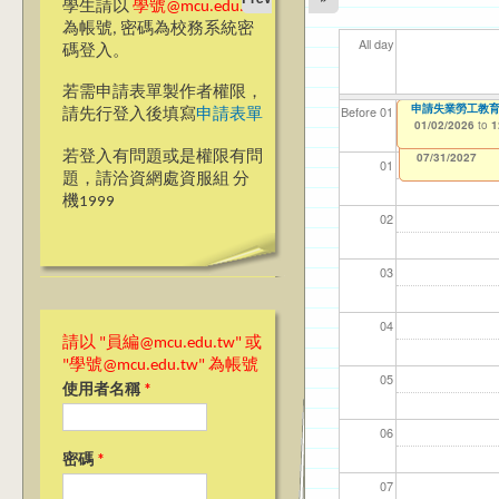
學生請以
學號@mcu.edu.tw
為帳號, 密碼為校務系統密
All day
碼登入。
若需申請表單製作者權限，
115學年第1學期
申請失業勞工教
【資網處】efor
【財務處】工讀
【財務處】漏打
11
11
11
【學
教務
Before 01
請先行登入後填寫
申請表單
整合系統～表單製
錄
01/01/2026
01/02/2026
11/12/2021
04/1
02/0
03/0
07/1
11/0
to
to
to
1
1
07/31/2027
03/27/2013
11/15/2021
to
to
若登入有問題或是權限有問
12/31/2027
07/31/2027
01
題，請洽資網處資服組 分
機1999
02
03
04
請以 "員編@mcu.edu.tw" 或
"學號@mcu.edu.tw" 為帳號
05
使用者名稱
*
06
密碼
*
07