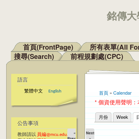
銘傳大學
首頁(FrontPage)
所有表單(All Fo
主選單
搜尋(Search)
前程規劃處(CPC)
語言
繁體中文
English
首頁
»
Calendar
您在這裡
* 個資使用聲明
月份
Week
主要索引標籤
公告事項
«
Next
教師請以
員編@mcu.edu.tw
Prev
»