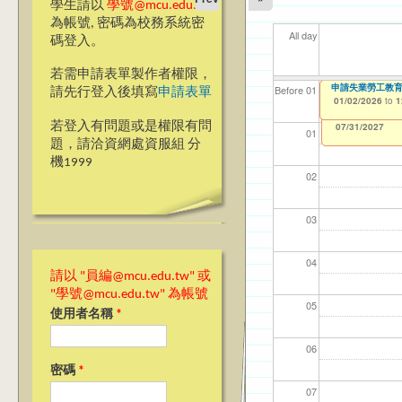
學生請以
學號@mcu.edu.tw
為帳號, 密碼為校務系統密
All day
碼登入。
若需申請表單製作者權限，
115學年第1學期
申請失業勞工教
【資網處】efor
【財務處】工讀
【財務處】漏打
11
11
11
【學
教務
Before 01
請先行登入後填寫
申請表單
整合系統～表單製
錄
01/01/2026
01/02/2026
11/12/2021
04/1
02/0
03/0
07/1
11/0
to
to
to
1
1
07/31/2027
03/27/2013
11/15/2021
to
to
若登入有問題或是權限有問
12/31/2027
07/31/2027
01
題，請洽資網處資服組 分
機1999
02
03
04
請以 "員編@mcu.edu.tw" 或
"學號@mcu.edu.tw" 為帳號
05
使用者名稱
*
06
密碼
*
07