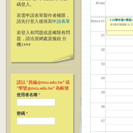
All day
碼登入。
若需申請表單製作者權限，
【教學暨學習資源
115學年第1學期
【資網處】efo
【財務處】工讀
【財務處】漏打
Before 01
請先行登入後填寫
申請表單
者申請
12/29/2025
01/01/2026
11/12/2021
11/15/2021
to
to
to
to
0
1
03/27/2013
to
若登入有問題或是權限有問
01
題，請洽資網處資服組 分
機1999
02
03
04
請以 "員編@mcu.edu.tw" 或
"學號@mcu.edu.tw" 為帳號
05
使用者名稱
*
06
密碼
*
07