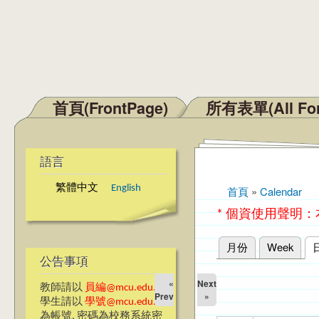
首頁(FrontPage)
所有表單(All Fo
主選單
語言
繁體中文
English
首頁
»
Calendar
您在這裡
* 個資使用聲明
月份
Week
主要索引標籤
公告事項
«
Next
教師請以
員編@mcu.edu.tw
Prev
»
學生請以
學號@mcu.edu.tw
為帳號, 密碼為校務系統密