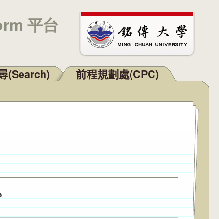
orm 平台
(Search)
前程規劃處(CPC)
6