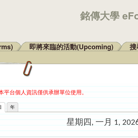
銘傳大學 eF
rms)
即將來臨的活動(Upcoming)
搜尋
：本平台個人資訊僅供承辦單位使用。
日
(作用中頁籤)
年
星期四, 一月 1, 202