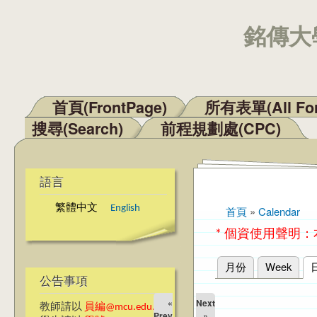
銘傳大學
首頁(FrontPage)
所有表單(All Fo
主選單
搜尋(Search)
前程規劃處(CPC)
語言
繁體中文
English
首頁
»
Calendar
您在這裡
* 個資使用聲明
月份
Week
主要索引標籤
公告事項
«
Next
教師請以
員編@mcu.edu.tw
Prev
»