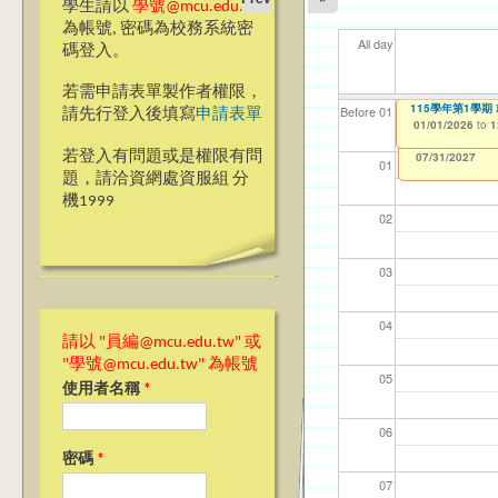
學生請以
學號@mcu.edu.tw
為帳號, 密碼為校務系統密
All day
碼登入。
若需申請表單製作者權限，
【教學暨學習資源
115學年第1學期
【資網處】efor
【財務處】工讀
【財務處】漏打
11
11
11
【學
11
Before 01
請先行登入後填寫
申請表單
整合系統～表單製
錄
12/29/2025
01/01/2026
11/12/2021
04/1
02/0
03/0
07/1
09/1
to
to
to
0
1
07/31/2027
03/27/2013
11/15/2021
to
to
若登入有問題或是權限有問
12/31/2027
07/31/2027
01
題，請洽資網處資服組 分
機1999
02
03
04
請以 "員編@mcu.edu.tw" 或
"學號@mcu.edu.tw" 為帳號
05
使用者名稱
*
06
密碼
*
07