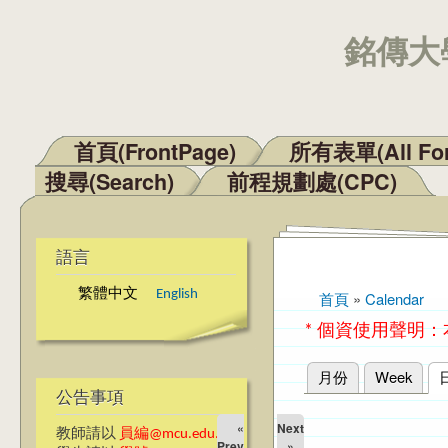
銘傳大學
首頁(FrontPage)
所有表單(All Fo
主選單
搜尋(Search)
前程規劃處(CPC)
語言
繁體中文
English
首頁
»
Calendar
您在這裡
* 個資使用聲明
月份
Week
主要索引標籤
公告事項
«
Next
教師請以
員編@mcu.edu.tw
Prev
»