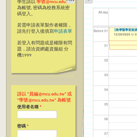
學生請以
學號@mcu.edu.tw
為帳號, 密碼為校務系統密
All day
碼登入。
若需申請表單製作者權限，
【傳播學院】114
114-1「就學
114-1「就學貸
▲▲【桃園校區】「
【高教深耕計畫】115
114學年度前程
【教學暨學習資源中
【教學暨學習資源
【資網處】efor
【財務處】工讀
【財務處】漏打
11
11
11
【學
11
Before 01
請先行登入後填寫
申請表單
2026 Annual Pla
Requirement App
整合系統～表單製
錄
03/07/2025
08/01/2025
08/01/2025
08/01/2025
11/14/2025
12/29/2025
11/12/2021
04/1
02/0
03/0
07/1
09/1
to
to
to
to
to
to
to
1
1
1
1
1
0
10/02/2025
12/29/2025
07/31/2027
to
to
1
0
03/27/2013
11/15/2021
to
to
若登入有問題或是權限有問
12/31/2027
07/31/2027
01
題，請洽資網處資服組 分
機1999
02
03
04
請以 "員編@mcu.edu.tw" 或
"學號@mcu.edu.tw" 為帳號
05
使用者名稱
*
06
密碼
*
07