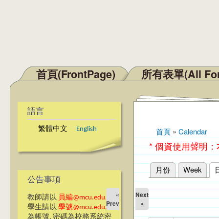
首頁(FrontPage)
所有表單(All Fo
主選單
語言
繁體中文
English
首頁
»
Calendar
您在這裡
* 個資使用聲明
月份
Week
主要索引標籤
公告事項
«
Next
教師請以
員編@mcu.edu.tw
Prev
»
學生請以
學號@mcu.edu.tw
為帳號, 密碼為校務系統密