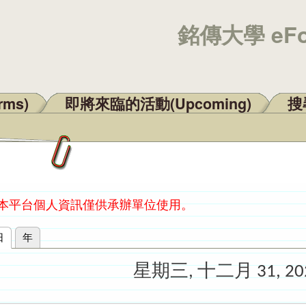
銘傳大學 eF
rms)
即將來臨的活動(Upcoming)
搜尋
：本平台個人資訊僅供承辦單位使用。
日
(作用中頁籤)
年
星期三, 十二月 31, 20