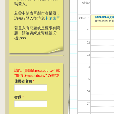
All day
碼登入。
若需申請表單製作者權限，
【傳播學院】114
114-1「就學
114-1「就學貸
▲▲【桃園校區】「
【高教深耕計畫】115年
114學年度前程
【教學暨學習資源中心】
【教學暨學習資源
【資網處】efo
【財務處】工讀
【財務處】漏打
Before 01
請先行登入後填寫
申請表單
Students
者申請
03/07/2025
08/01/2025
08/01/2025
08/01/2025
11/14/2025
12/29/2025
12/29/2025
11/12/2021
11/15/2021
to
to
to
to
to
to
to
to
to
1
1
1
1
1
0
0
10/02/2025
to
1
03/27/2013
to
若登入有問題或是權限有問
01
題，請洽資網處資服組 分
機1999
02
03
04
請以 "員編@mcu.edu.tw" 或
"學號@mcu.edu.tw" 為帳號
05
使用者名稱
*
06
密碼
*
07