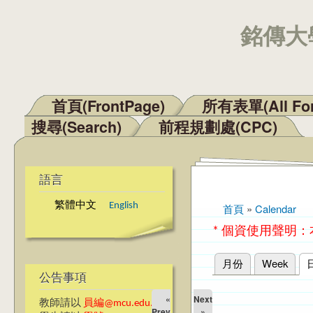
銘傳大學
首頁(FrontPage)
所有表單(All Fo
主選單
搜尋(Search)
前程規劃處(CPC)
語言
繁體中文
English
首頁
»
Calendar
您在這裡
* 個資使用聲明
月份
Week
主要索引標籤
公告事項
«
Next
教師請以
員編@mcu.edu.tw
Prev
»