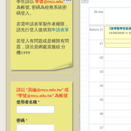
學生請以
學號@mcu.edu.tw
為帳號, 密碼為校務系統密
All day
碼登入。
若需申請表單製作者權限，
【教學暨學習資源中
【教學暨學習資源
【資網處】efor
【財務處】工讀
【財務處】漏打
11
11
11
【學
11
教務
Before 01
請先行登入後填寫
申請表單
Requirement App
整合系統～表單製
錄
12/29/2025
11/12/2021
04/1
02/0
03/0
07/1
09/1
11/0
to
to
0
12/29/2025
07/31/2027
to
0
03/27/2013
11/15/2021
to
to
若登入有問題或是權限有問
12/31/2027
07/31/2027
01
題，請洽資網處資服組 分
機1999
02
03
04
請以 "員編@mcu.edu.tw" 或
"學號@mcu.edu.tw" 為帳號
05
使用者名稱
*
06
密碼
*
07