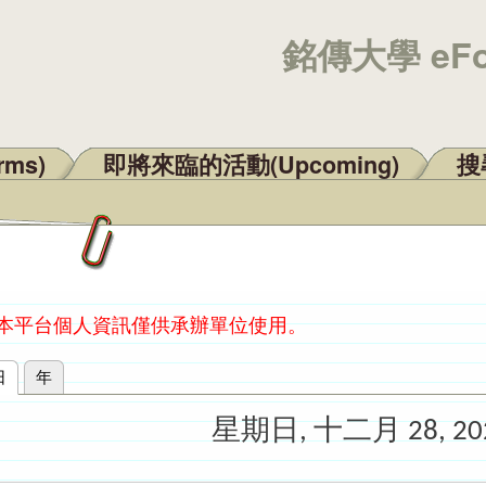
銘傳大學 eF
rms)
即將來臨的活動(Upcoming)
搜尋
：本平台個人資訊僅供承辦單位使用。
日
(作用中頁籤)
年
星期日, 十二月 28, 20