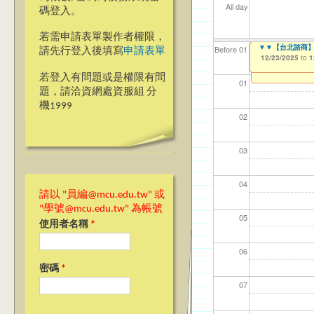
All day
碼登入。
若需申請表單製作者權限，
Ja(>_<)pan
▼▼【台北諮商】越南文B
▼▼【台北諮商】英文版
【資網處】efo
【財務處】工讀
【財務處】漏打
Before 01
請先行登入後填寫
申請表單
者申請
12/01/2025
12/23/2025
12/23/2025
11/12/2021
11/15/2021
to
to
to
to
to
1
1
1
03/27/2013
to
若登入有問題或是權限有問
01
題，請洽資網處資服組 分
機1999
02
03
04
請以 "員編@mcu.edu.tw" 或
"學號@mcu.edu.tw" 為帳號
05
使用者名稱
*
06
密碼
*
07