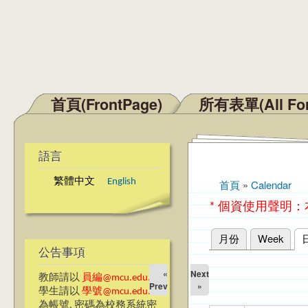
首頁(FrontPage)
所有表單(All Fo
主選單
語言
繁體中文
English
首頁
»
Calendar
您在這裡
* 個資使用聲明
月份
Week
主要索引標籤
公告事項
«
Next
教師請以
員編@mcu.edu.tw
Prev
»
學生請以
學號@mcu.edu.tw
為帳號, 密碼為校務系統密