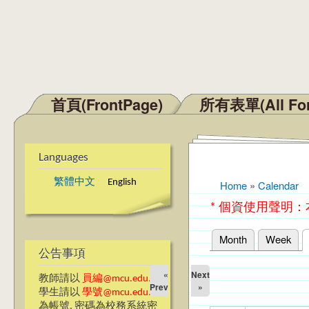
首頁(FrontPage)
所有表單(All Fo
Main menu
Languages
繁體中文
English
Home
»
Calendar
You are here
* 個資使用聲明
Month
Week
Primary tabs
公告事項
«
Next
教師請以
員編@mcu.edu.tw
Prev
»
學生請以
學號@mcu.edu.tw
為帳號, 密碼為校務系統密