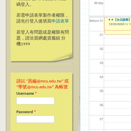
All day
碼登入。
若需申請表單製作者權限，
Ja(>_<)pan
▼▼【台北諮商】越南文B
▼▼【台北諮商】英文版
【資網處】efo
【財務處】工讀
【財務處】漏打
Before 01
請先行登入後填寫
申請表單
者申請
12/01/2025
12/23/2025
12/23/2025
11/12/2021
11/15/2021
to
to
to
to
to
1
1
1
03/27/2013
to
若登入有問題或是權限有問
01
題，請洽資網處資服組 分
機1999
02
03
04
請以 "員編@mcu.edu.tw" 或
"學號@mcu.edu.tw" 為帳號
05
Username
*
06
Password
*
07