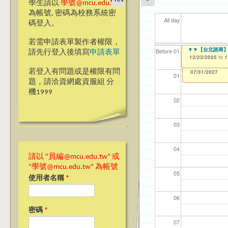
學生請以
學號@mcu.edu.tw
為帳號, 密碼為校務系統密
All day
碼登入。
若需申請表單製作者權限，
Ja(>_<)pan
▼▼【台北諮商】越南文B
▼▼【台北諮商】英文版
【資網處】efor
【財務處】工讀
【財務處】漏打
11
11
11
【學
11
Before 01
請先行登入後填寫
申請表單
整合系統～表單製
錄
12/01/2025
12/23/2025
12/23/2025
11/12/2021
04/1
02/0
03/0
07/1
09/1
to
to
to
to
1
1
1
07/31/2027
03/27/2013
11/15/2021
to
to
若登入有問題或是權限有問
12/31/2027
07/31/2027
01
題，請洽資網處資服組 分
機1999
02
03
04
請以 "員編@mcu.edu.tw" 或
"學號@mcu.edu.tw" 為帳號
05
使用者名稱
*
06
密碼
*
07