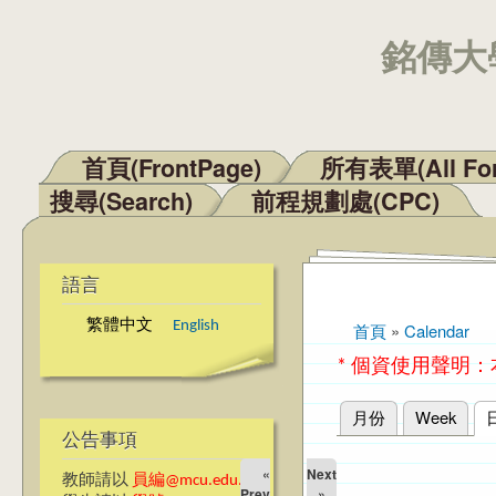
銘傳大學
首頁(FrontPage)
所有表單(All Fo
主選單
搜尋(Search)
前程規劃處(CPC)
語言
繁體中文
English
首頁
»
Calendar
您在這裡
* 個資使用聲明
月份
Week
主要索引標籤
公告事項
«
Next
教師請以
員編@mcu.edu.tw
Prev
»