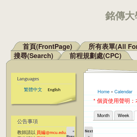
銘傳大學
首頁(FrontPage)
所有表單(All Fo
Main menu
搜尋(Search)
前程規劃處(CPC)
Languages
繁體中文
English
Home
»
Calendar
You are here
* 個資使用聲明
Month
Week
Primary tabs
公告事項
«
Next
教師請以
員編@mcu.edu.tw
Prev
»