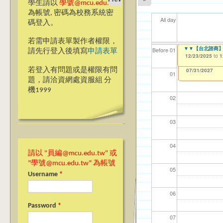
學生請以
學號@mcu.edu.tw
為帳號, 密碼為校務系統密
All day
碼登入。
若需申請表單製作者權限，
▼▼【台北諮商】越南文B
▼▼【台北諮商】英文版
【資網處】efor
【財務處】工讀
【財務處】漏打
11
11
11
【學
11
Before 01
請先行登入後填寫
申請表單
整合系統～表單製
錄
12/23/2025
12/23/2025
11/12/2021
04/1
02/0
03/0
07/1
09/1
to
to
to
1
1
07/31/2027
03/27/2013
11/15/2021
to
to
若登入有問題或是權限有問
12/31/2027
07/31/2027
01
題，請洽資網處資服組 分
機1999
02
03
04
請以 "員編@mcu.edu.tw" 或
"學號@mcu.edu.tw" 為帳號
05
Username
*
06
Password
*
07