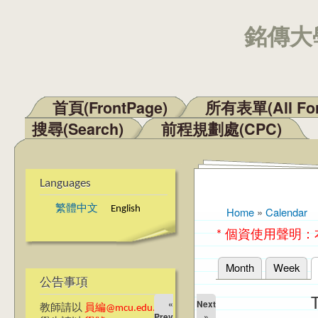
銘傳大學
首頁(FrontPage)
所有表單(All Fo
Main menu
搜尋(Search)
前程規劃處(CPC)
Languages
繁體中文
English
Home
»
Calendar
You are here
* 個資使用聲明
Month
Week
Primary tabs
公告事項
«
Next
教師請以
員編@mcu.edu.tw
Prev
»