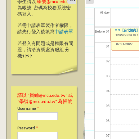
學生請以
學號@mcu.edu.tw
為帳號, 密碼為校務系統密
All day
碼登入。
若需申請表單製作者權限，
▼▼【台北諮商】越南文B
▼▼【台北諮商】英文版
【資網處】efor
【財務處】工讀
【財務處】漏打
11
11
11
【學
11
Before 01
請先行登入後填寫
申請表單
整合系統～表單製
錄
12/23/2025
12/23/2025
11/12/2021
04/1
02/0
03/0
07/1
09/1
to
to
to
1
1
07/31/2027
03/27/2013
11/15/2021
to
to
若登入有問題或是權限有問
12/31/2027
07/31/2027
01
題，請洽資網處資服組 分
機1999
02
03
04
請以 "員編@mcu.edu.tw" 或
"學號@mcu.edu.tw" 為帳號
05
Username
*
06
Password
*
07