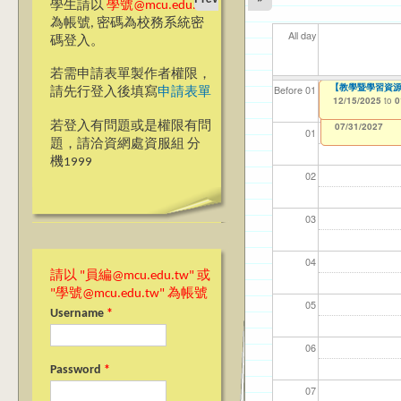
學生請以
學號@mcu.edu.tw
為帳號, 密碼為校務系統密
All day
碼登入。
若需申請表單製作者權限，
114(下)職場實務
【教學暨學習資源
【資網處】efor
【財務處】工讀
【財務處】漏打
11
11
11
【學
11
Before 01
請先行登入後填寫
申請表單
整合系統～表單製
錄
12/15/2025
12/15/2025
11/12/2021
04/1
02/0
03/0
07/1
09/1
to
to
to
0
0
07/31/2027
03/27/2013
11/15/2021
to
to
若登入有問題或是權限有問
12/31/2027
07/31/2027
01
題，請洽資網處資服組 分
機1999
02
03
04
請以 "員編@mcu.edu.tw" 或
"學號@mcu.edu.tw" 為帳號
05
Username
*
06
Password
*
07