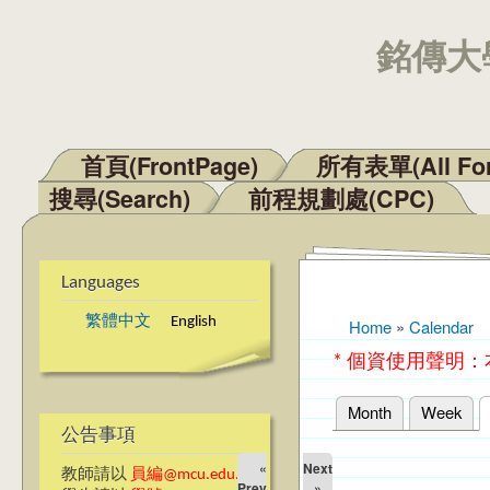
銘傳大學
首頁(FrontPage)
所有表單(All Fo
Main menu
搜尋(Search)
前程規劃處(CPC)
Languages
繁體中文
English
Home
»
Calendar
You are here
* 個資使用聲明
Month
Week
Primary tabs
公告事項
«
Next
教師請以
員編@mcu.edu.tw
Prev
»