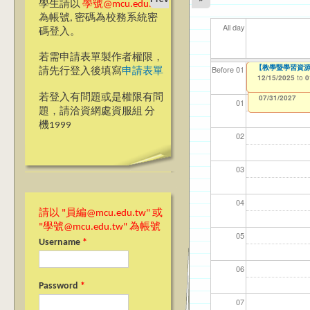
學生請以
學號@mcu.edu.tw
為帳號, 密碼為校務系統密
All day
碼登入。
若需申請表單製作者權限，
114(下)職場實務
【教學暨學習資源
【資網處】efor
【財務處】工讀
【財務處】漏打
11
11
11
【學
11
Before 01
請先行登入後填寫
申請表單
整合系統～表單製
錄
12/15/2025
12/15/2025
11/12/2021
04/1
02/0
03/0
07/1
09/1
to
to
to
0
0
07/31/2027
03/27/2013
11/15/2021
to
to
若登入有問題或是權限有問
12/31/2027
07/31/2027
01
題，請洽資網處資服組 分
機1999
02
03
04
請以 "員編@mcu.edu.tw" 或
"學號@mcu.edu.tw" 為帳號
05
Username
*
06
Password
*
07