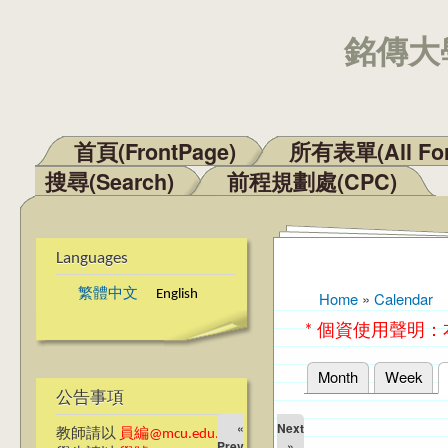
銘傳大學
首頁(FrontPage)
所有表單(All Fo
Main menu
搜尋(Search)
前程規劃處(CPC)
Languages
繁體中文
English
Home
»
Calendar
You are here
* 個資使用聲明
Month
Week
Primary tabs
公告事項
«
Next
教師請以
員編@mcu.edu.tw
Prev
»