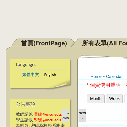
首頁(FrontPage)
所有表單(All Fo
Main menu
Languages
繁體中文
English
Home
»
Calendar
You are here
* 個資使用聲明
Month
Week
Primary tabs
公告事項
«
Next
教師請以
員編@mcu.edu.tw
Prev
»
學生請以
學號@mcu.edu.tw
為帳號, 密碼為校務系統密