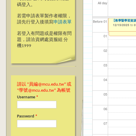
All day
碼登入。
若需申請表單製作者權限，
114(下)職場實務
【教學暨學習資源
【資網處】efo
【財務處】工讀
【財務處】漏打
Before 01
請先行登入後填寫
申請表單
者申請
12/15/2025
12/15/2025
11/12/2021
11/15/2021
to
to
to
to
0
0
03/27/2013
to
若登入有問題或是權限有問
01
題，請洽資網處資服組 分
機1999
02
03
04
請以 "員編@mcu.edu.tw" 或
"學號@mcu.edu.tw" 為帳號
05
Username
*
06
Password
*
07