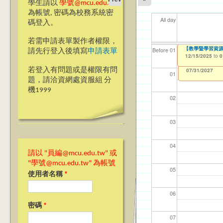
學生請以
學號@mcu.edu.tw
為帳號, 密碼為校務系統密
All day
碼登入。
若需申請表單製作者權限，
114(下)職場實務
【教學暨學習資源
【資網處】efor
【財務處】工讀
【財務處】漏打
11
11
11
【學
11
Before 01
請先行登入後填寫
申請表單
整合系統～表單製
錄
12/15/2025
12/15/2025
11/12/2021
04/1
02/0
03/0
07/1
09/1
to
to
to
0
0
07/31/2027
03/27/2013
11/15/2021
to
to
若登入有問題或是權限有問
12/31/2027
07/31/2027
01
題，請洽資網處資服組 分
機1999
02
03
04
請以 "員編@mcu.edu.tw" 或
"學號@mcu.edu.tw" 為帳號
05
使用者名稱
*
06
密碼
*
07