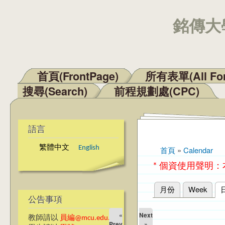
銘傳大學
首頁(FrontPage)
所有表單(All Fo
主選單
搜尋(Search)
前程規劃處(CPC)
語言
繁體中文
English
首頁
»
Calendar
您在這裡
* 個資使用聲明
月份
Week
主要索引標籤
公告事項
«
Next
教師請以
員編@mcu.edu.tw
Prev
»