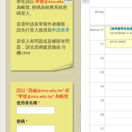
學生請以
學號@mcu.edu.tw
為帳號, 密碼為校務系統密
All day
碼登入。
若需申請表單製作者權限，
114(下)職場實務
【教學暨學習資源
【資網處】efor
【財務處】工讀
【財務處】漏打
11
11
11
【學
11
Before 01
請先行登入後填寫
申請表單
整合系統～表單製
錄
12/15/2025
12/15/2025
11/12/2021
04/1
02/0
03/0
07/1
09/1
to
to
to
0
0
07/31/2027
03/27/2013
11/15/2021
to
to
若登入有問題或是權限有問
12/31/2027
07/31/2027
01
題，請洽資網處資服組 分
機1999
02
03
04
請以 "員編@mcu.edu.tw" 或
"學號@mcu.edu.tw" 為帳號
05
使用者名稱
*
06
密碼
*
07