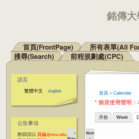
銘傳大學
首頁(FrontPage)
所有表單(All Fo
主選單
搜尋(Search)
前程規劃處(CPC)
語言
繁體中文
English
首頁
»
Calendar
您在這裡
* 個資使用聲明
月份
Week
主要索引標籤
公告事項
«
Next
教師請以
員編@mcu.edu.tw
Prev
»